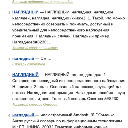
Большая медицинская энциклопедия
НАГЛЯДНЫЙ
— НАГЛЯДНЫЙ, наглядная, наглядное;
3
нагляден, наглядна, наглядно (книжн.). 1. Такой, что можно
непосредственно созерцать и понимать, доступный и
убедительный для непосредственного наблюдения,
понимания. Наглядный случай. Наглядный пример.
Наглядное&#8230; …
Толковый словарь Ушакова
наглядный
— См …
4
Словарь синонимов
НАГЛЯДНЫЙ
— НАГЛЯДНЫЙ, ая, ое; ден, дна. 1.
5
Совершенно очевидный из непосредственного наблюдения.
Н. пример. 2. полн. Основанный на показе, служащий для
показа. Наглядная информация. Наглядные пособия. | сущ.
наглядность, и, жен. Толковый словарь Ожегова.&#8230; …
Толковый словарь Ожегова
наглядный
— иллюстративный &mdash; [Л.Г.Суменко.
6
Англо русский словарь по информационным технологиям.
М.: ГП ЦНИИС, 2003.] Тематики информационные