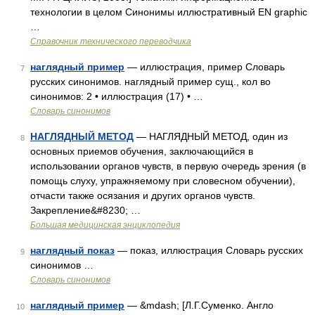
технологии в целом Синонимы иллюстративный EN graphic
…
Справочник технического переводчика
наглядный пример
— иллюстрация, пример Словарь
7
русских синонимов. наглядный пример сущ., кол во
синонимов: 2 • иллюстрация (17) • …
Словарь синонимов
НАГЛЯДНЫЙ МЕТОД
— НАГЛЯДНЫЙ МЕТОД, один из
8
основных приемов обучения, заключающийся в
использовании органов чувств, в первую очередь зрения (в
помощь слуху, упражняемому при словесном обучении),
отчасти также осязания и других органов чувств.
Закрепление&#8230; …
Большая медицинская энциклопедия
наглядный показ
— показ, иллюстрация Словарь русских
9
синонимов …
Словарь синонимов
наглядный пример
— &mdash; [Л.Г.Суменко. Англо
10